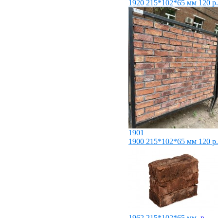
1920
215*102*65 мм
120
р.
1901
1900
215*102*65 мм
120
р.
1962
215*102*65 мм,
в