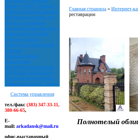
Контакты / Оставить
Заявку в ООО "Аркада"
Главная страница
»
Интернет-ка
Кирпич Красная гвардия
реставрации
Клинкерная плитка для
фасада и интерьера
Вентилируемые фасады с
клинкерной плиткой
Отделка дома из
газобетона клинкерной
плиткой
Промышленная
техническая
кислотоупорная плитка
ОТДЕЛКА КРЫЛЬЦА
Облицовочный кирпич
"Баварская кладка" флэш
Система управления
тел./факс
(383) 347-33-11,
380-66-65
,
Полнотелый облиц
E-
mail:
arkadansk@mail.ru
офис-выставочный