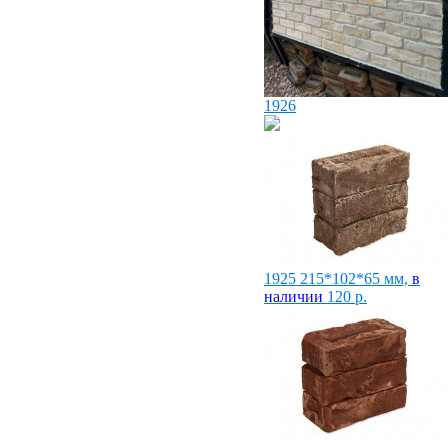
1926
1925
215*102*65 мм,
в
наличии
120
р.