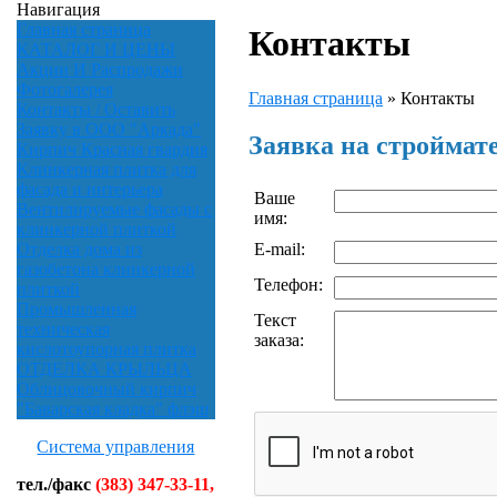
Навигация
Главная страница
Контакты
КАТАЛОГ И ЦЕНЫ
Акции И Распродажи
Фотогалерея
Главная страница
»
Контакты
Контакты / Оставить
Заявку в ООО "Аркада"
Заявка на строймат
Кирпич Красная гвардия
Клинкерная плитка для
фасада и интерьера
Ваше
Вентилируемые фасады с
имя:
клинкерной плиткой
E-mail:
Отделка дома из
газобетона клинкерной
Телефон:
плиткой
Промышленная
Текст
техническая
заказа:
кислотоупорная плитка
ОТДЕЛКА КРЫЛЬЦА
Облицовочный кирпич
"Баварская кладка" флэш
Система управления
тел./факс
(383) 347-33-11,