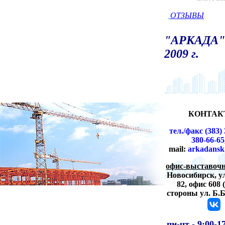
ОТЗЫВЫ
"АРКАДА" 
2009 г.
КОНТАК
тел./факс (383) 
380-66-65
mail:
arkadansk
офис-выставочн
Новосибирск,
у
82, офис 608 
стороны ул. Б.
пн-чт -
9:00-1