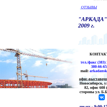
ОТЗЫВЫ
"АРКАДА" 
2009 г.
КОНТАК
тел./факс (383) 
380-66-65
mail:
arkadansk
офис-выставочн
Новосибирск,
у
82, офис 608 
стороны ул. Б.
пн-чт -
9:00-1