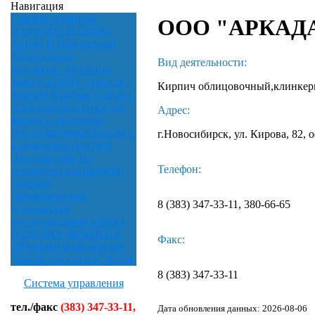
Навигация
Главная страница
ООО "АРКАД
КАТАЛОГ И ЦЕНЫ
Акции И Распродажи
Фотогалерея
Вид деятельности:
Контакты / Оставить
Заявку в ООО "Аркада"
Кирпич облицовочный,клинкерна
Кирпич Красная гвардия
Клинкерная плитка для
Адрес:
фасада и интерьера
Вентилируемые фасады с
г.Новосибирск, ул. Кирова, 82, о
клинкерной плиткой
Отделка дома из
Телефон:
газобетона клинкерной
плиткой
Промышленная
8 (383) 347-33-11, 380-66-65
техническая
кислотоупорная плитка
ОТДЕЛКА КРЫЛЬЦА
Факс:
Облицовочный кирпич
"Баварская кладка" флэш
8 (383) 347-33-11
Система управления
тел./факс
(383) 347-33-11,
Дата обновления данных: 2026-08-06