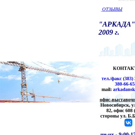
ОТЗЫВЫ
"АРКАДА" 
2009 г.
КОНТАК
тел./факс (383) 
380-66-65
mail:
arkadansk
офис-выставочн
Новосибирск,
у
82, офис 608 
стороны ул. Б.
пн-чт -
9:00-1