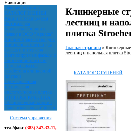
Навигация
Главная страница
Клинкерные ст
КАТАЛОГ И ЦЕНЫ
Акции И Распродажи
лестниц и напо
Фотогалерея
Контакты / Оставить
плитка Stroehe
Заявку в ООО "Аркада"
Кирпич Красная гвардия
Клинкерная плитка для
Главная страница
»
Клинкерные 
фасада и интерьера
лестниц и напольная плитка Str
Вентилируемые фасады с
клинкерной плиткой
Отделка дома из
газобетона клинкерной
КАТАЛОГ СТУПЕНЕЙ
плиткой
Промышленная
техническая
кислотоупорная плитка
ОТДЕЛКА КРЫЛЬЦА
Облицовочный кирпич
"Баварская кладка" флэш
Система управления
тел./факс
(383) 347-33-11,