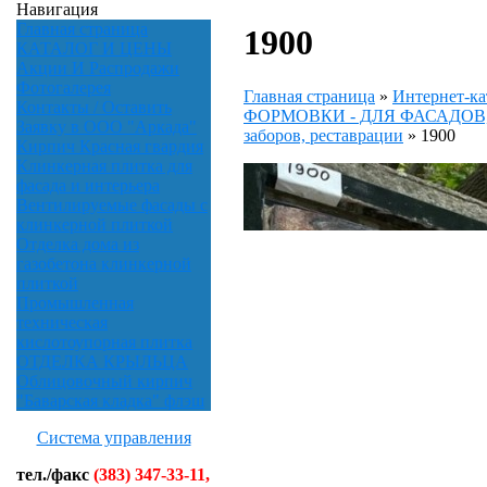
Навигация
Главная страница
1900
КАТАЛОГ И ЦЕНЫ
Акции И Распродажи
Фотогалерея
Главная страница
»
Интернет-ка
Контакты / Оставить
ФОРМОВКИ - ДЛЯ ФАСАДОВ, и
Заявку в ООО "Аркада"
заборов, реставрации
»
1900
Кирпич Красная гвардия
Клинкерная плитка для
фасада и интерьера
Вентилируемые фасады с
клинкерной плиткой
Отделка дома из
газобетона клинкерной
плиткой
Промышленная
техническая
кислотоупорная плитка
ОТДЕЛКА КРЫЛЬЦА
Облицовочный кирпич
"Баварская кладка" флэш
Система управления
тел./факс
(383) 347-33-11,