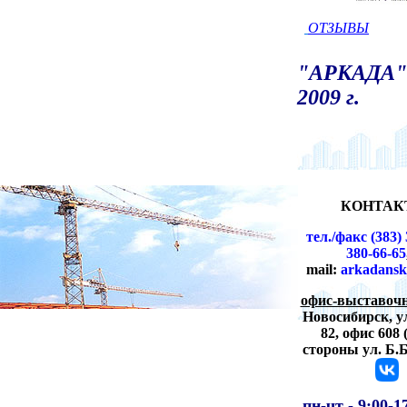
ОТЗЫВЫ
"АРКАДА" 
2009 г.
КОНТАК
тел./факс (383) 
380-66-65
mail:
arkadansk
офис-выставочн
Новосибирск,
у
82, офис 608 
стороны ул. Б.
пн-чт -
9:00-1