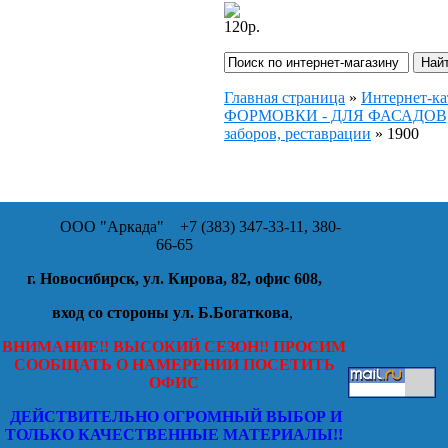
120
р.
Главная страница
»
Интернет-ка
ФОРМОВКИ - ДЛЯ ФАСАДОВ, и
заборов, реставрации
»
1900
ООО "Аркада"
+7 (383) 347-33-11, 380-
66-65
г. Новосибирск, ул. Кирова, 82, офис 608,
вход со стороны ул. Б.Богаткова
,
ВНИМАНИЕ!! ВЫСОКИЙ СЕЗОН!! ПРОСИМ
СООБЩАТЬ О НАМЕРЕНИИ ПОСЕТИТЬ
ОФИС
ДЕЙСТВИТЕЛЬНО ОГРОМНЫЙ ВЫБОР И
ТОЛЬКО КАЧЕСТВЕННЫЕ МАТЕРИАЛЫ!!