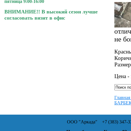
пятница 9:00-16:00
ВНИМАНИЕ!! В высокий сезон лучше
согласовать визит в офис
отлич
не бо
Красн
Корич
Размер
Цена -
Главная
БАРБЕКЮ
ООО "Аркада"
+7 (383) 347-33