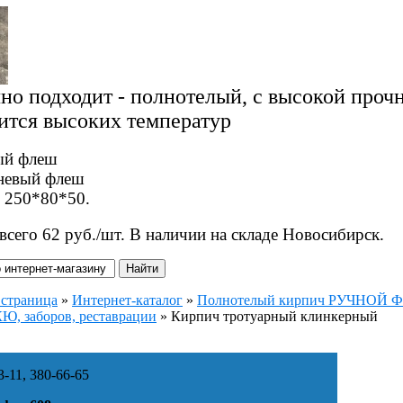
но подходит - полнотелый, с высокой проч
ится высоких температур
ый флеш
невый флеш
 250*80*50.
 всего 62 руб./шт. В наличии на складе Новосибирск.
 страница
»
Интернет-каталог
»
Полнотелый кирпич РУЧНОЙ Ф
, заборов, реставрации
»
Кирпич тротуарный клинкерный
-11, 380-66-65