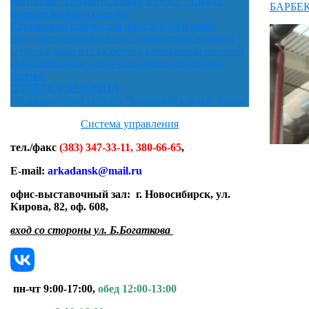
Контакты / Оставить Заявку в ООО "Аркада"
БАРБЕКЮ
Кирпич Красная гвардия
Клинкерная плитка для фасада и интерьера
Вентилируемые фасады с клинкерной плиткой
Отделка дома из газобетона клинкерной плиткой
Промышленная техническая кислотоупорная
плитка
ОТДЕЛКА КРЫЛЬЦА
Облицовочный кирпич "Баварская кладка" флэш
Система управления
тел./факс
(383) 347-33-11, 380-66-65
,
E-mail:
arkadansk@mail.ru
офис-выставочный зал:
г. Новосибирск, ул.
Кирова, 82, оф. 608
,
вход со стороны ул. Б.Богаткова
пн-чт 9:00-17:00,
обед 12:00-13:00