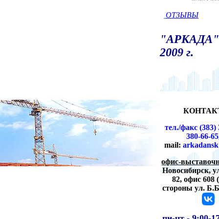
ОТЗЫВЫ
"АРКАДА" 
2009 г.
КОНТАК
тел./факс (383) 
380-66-65
mail:
arkadansk
офис-выставочн
Новосибирск,
у
82, офис 608 
стороны ул. Б.
пн-чт -
9:00-1