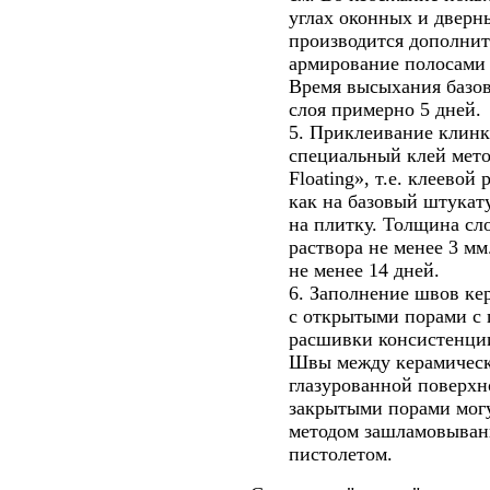
углах оконных и дверн
производится дополнит
армирование полосами 
Время высыхания базо
слоя примерно 5 дней.
5. Приклеивание клинк
специальный клей метод
Floating», т.е. клеевой
как на базовый штукат
на плитку. Толщина сл
раствора не менее 3 м
не менее 14 дней.
6. Заполнение швов ке
с открытыми порами с
расшивки консистенци
Швы между керамическ
глазурованной поверхн
закрытыми порами мог
методом зашламовыван
пистолетом.