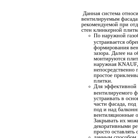
Данная система относи
вентилируемым фасадам
рекомендуемой при отд
стен клинкерной плитк
По наружной газо
устраивается обре
формирования ве
зазора. Далее на 
монтируются пли
наружная KNAUF, 
непосредственно 
простое приклеив
плитки.
Для эффективной
вентилируемого ф
устраивать в осно
части фасада, под
под и над балкон
вентиляционные о
Закрывать их мож
декоративными ре
просто оставлять 
данным способом