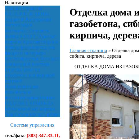
Навигация
Главная страница
Отделка дома и
КАТАЛОГ И ЦЕНЫ
Акции И Распродажи
газобетона, сиб
Фотогалерея
Контакты / Оставить
кирпича, дерев
Заявку в ООО "Аркада"
Кирпич Красная гвардия
Клинкерная плитка для
Главная страница
»
Отделка дома
фасада и интерьера
сибита, кирпича, дерева
Вентилируемые фасады с
клинкерной плиткой
ОТДЕЛКА ДОМА ИЗ ГАЗОБ
Отделка дома из
газобетона клинкерной
плиткой
Промышленная
техническая
кислотоупорная плитка
ОТДЕЛКА КРЫЛЬЦА
Облицовочный кирпич
"Баварская кладка" флэш
Система управления
тел./факс
(383) 347-33-11,