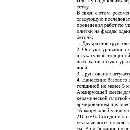
Плитку надо клеить ч
сетку
В связи с этим рекоме
следующую последоват
проведения работ по у
плитки на фасады здан
бетона:
1. Двукратное грунтова
2. Оштукатуривание с
штукатуркой толщиной
высыхания штукатурки
дней.
3. Грунтование штукат
4. Нанесение базового
толщиной не менее 5 
Армирующей смеси для
керамической плиткой
армированием щелочес
"Армирующей усиленно
210 г/м²). Соседние по
укладываются внахлест
см. Во избежание появ