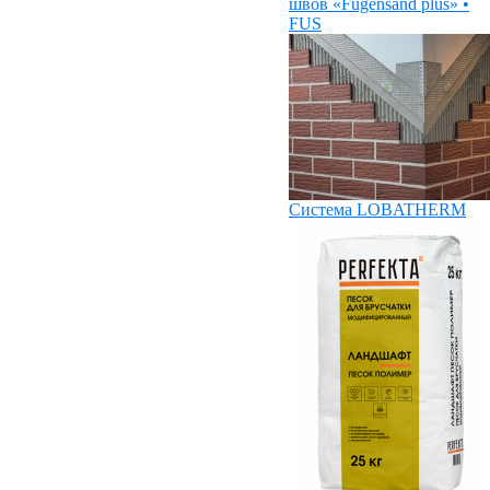
швов «Fugensand plus» •
FUS
Система LOBATHERM