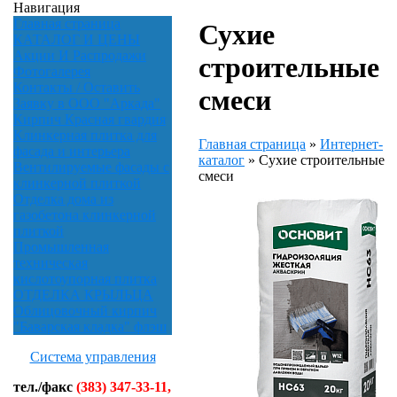
Навигация
Главная страница
Сухие
КАТАЛОГ И ЦЕНЫ
Акции И Распродажи
строительные
Фотогалерея
Контакты / Оставить
смеси
Заявку в ООО "Аркада"
Кирпич Красная гвардия
Клинкерная плитка для
Главная страница
»
Интернет-
фасада и интерьера
каталог
»
Сухие строительные
Вентилируемые фасады с
смеси
клинкерной плиткой
Отделка дома из
газобетона клинкерной
плиткой
Промышленная
техническая
кислотоупорная плитка
ОТДЕЛКА КРЫЛЬЦА
Облицовочный кирпич
"Баварская кладка" флэш
Система управления
тел./факс
(383) 347-33-11,