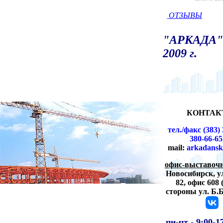
ОТЗЫВЫ
"АРКАДА" 
2009 г.
КОНТАК
тел./факс (383) 
380-66-65
mail:
arkadansk
офис-выставочн
Новосибирск,
у
82, офис 608 
стороны ул. Б.
пн-чт -
9:00-1