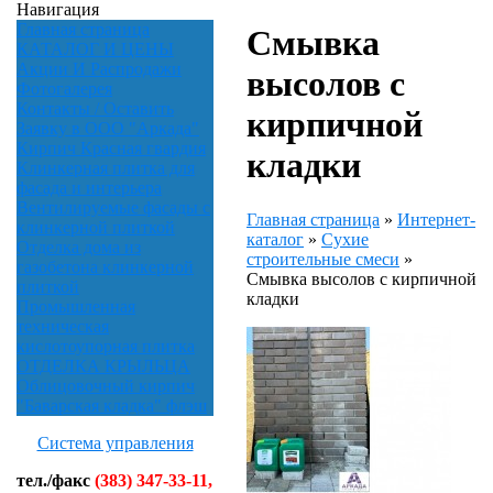
Навигация
Главная страница
Смывка
КАТАЛОГ И ЦЕНЫ
Акции И Распродажи
высолов с
Фотогалерея
Контакты / Оставить
кирпичной
Заявку в ООО "Аркада"
Кирпич Красная гвардия
кладки
Клинкерная плитка для
фасада и интерьера
Вентилируемые фасады с
Главная страница
»
Интернет-
клинкерной плиткой
каталог
»
Сухие
Отделка дома из
строительные смеси
»
газобетона клинкерной
Смывка высолов с кирпичной
плиткой
кладки
Промышленная
техническая
кислотоупорная плитка
ОТДЕЛКА КРЫЛЬЦА
Облицовочный кирпич
"Баварская кладка" флэш
Система управления
тел./факс
(383) 347-33-11,