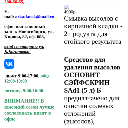
380-66-65
,
E-
4000
р.
mail:
arkadansk@mail.ru
Смывка высолов с
кирпичной кладки -
офис-выставочный
зал:
г. Новосибирск, ул.
2 продукта для
Кирова, 82, оф. 608
,
стойкого результата
вход со стороны ул.
Б.Богаткова
Средство для
удаления высолов
ОСНОВИТ
пн-чт 9:00-17:00,
обед
12:00-13:00
СЭЙФСКРИН
SAd1 (5 л) Б
пятница 9:00-16:00
предназначено для
ВНИМАНИЕ!! В
очистки солевых
высокий сезон лучше
отложений
согласовать визит в
офис
(высолов),