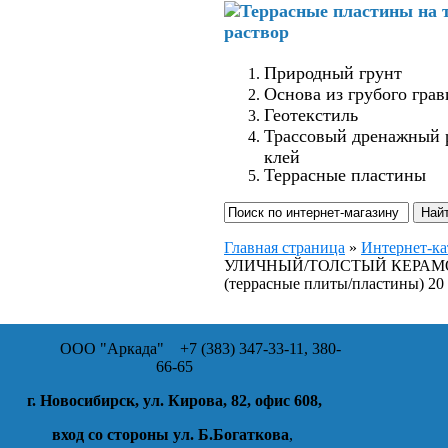
Природный грунт
Основа из грубого грав
Геотекстиль
Трассовый дренажный 
клей
Террасные пластины
Главная страница
»
Интернет-ка
УЛИЧНЫЙ/ТОЛСТЫЙ КЕРАМ
(террасные плиты/пластины) 2
ООО "Аркада"
+7 (383) 347-33-11, 380-
66-65
г. Новосибирск, ул. Кирова, 82, офис 608,
вход со стороны ул. Б.Богаткова
,