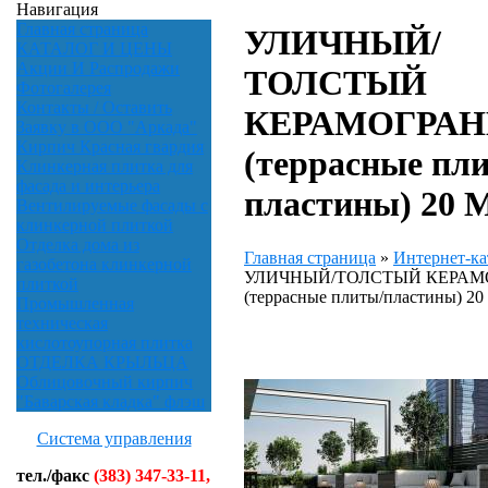
Навигация
Главная страница
УЛИЧНЫЙ/
КАТАЛОГ И ЦЕНЫ
Акции И Распродажи
ТОЛСТЫЙ
Фотогалерея
Контакты / Оставить
КЕРАМОГРАН
Заявку в ООО "Аркада"
Кирпич Красная гвардия
(террасные пл
Клинкерная плитка для
фасада и интерьера
пластины) 20
Вентилируемые фасады с
клинкерной плиткой
Отделка дома из
Главная страница
»
Интернет-ка
газобетона клинкерной
УЛИЧНЫЙ/ТОЛСТЫЙ КЕРАМ
плиткой
(террасные плиты/пластины) 2
Промышленная
техническая
кислотоупорная плитка
ОТДЕЛКА КРЫЛЬЦА
Облицовочный кирпич
"Баварская кладка" флэш
Система управления
тел./факс
(383) 347-33-11,