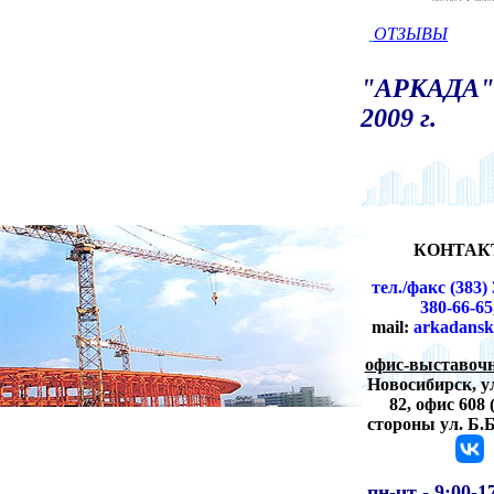
ОТЗЫВЫ
"АРКАДА" 
2009 г.
КОНТАК
тел./факс (383) 
380-66-65
mail:
arkadansk
офис-выставочн
Новосибирск,
у
82, офис 608 
стороны ул. Б.
пн-чт -
9:00-1