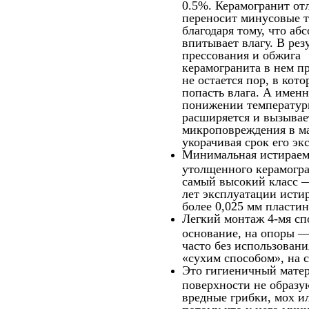
0.5%. Керамогранит от
переносит минусовые 
благодаря тому, что аб
впитывает влагу. В рез
прессования и обжига
керамогранита в нем п
не остается пор, в кот
попасть влага. А именн
понижении температу
расширяется и вызывае
микроповреждения в ма
укорачивая срок его эк
Минимальная истираем
утолщенного керамогра
самый высокий класс —
лет эксплуатации истир
более 0,025 мм пласти
Легкий монтаж 4-мя сп
основание, на опоры 
часто без использован
«сухим способом», на с
Это гигиеничный матер
поверхности не образу
вредные грибки, мох и
потому что у него мин