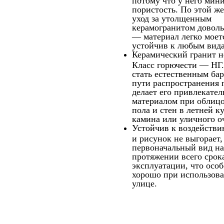
пористость. По этой ж
уход за утолщенным
керамогранитом доволь
— материал легко моет
устойчив к любым вид
Керамический гранит н
Класс горючести — НГ
стать естественным ба
пути распространения 
делает его привлекате
материалом при облицо
пола и стен в летней ку
камина или уличного оч
Устойчив к воздейств
и рисунок не выгорает,
первоначальный вид на
протяжении всего срок
эксплуатации, что осо
хорошо при использов
улице.