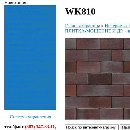
Навигация
Главная страница
WK810
КАТАЛОГ И ЦЕНЫ
Акции И Распродажи
Фотогалерея
Главная страница
»
Интернет-ка
Контакты / Оставить
ПЛИТКА-МОЩЕНИЕ И ДР.
»
Заявку в ООО "Аркада"
Кирпич Красная гвардия
Клинкерная плитка для
фасада и интерьера
Вентилируемые фасады с
клинкерной плиткой
Отделка дома из
газобетона клинкерной
плиткой
Промышленная
техническая
кислотоупорная плитка
ОТДЕЛКА КРЫЛЬЦА
Облицовочный кирпич
"Баварская кладка" флэш
Система управления
тел./факс
(383) 347-33-11,