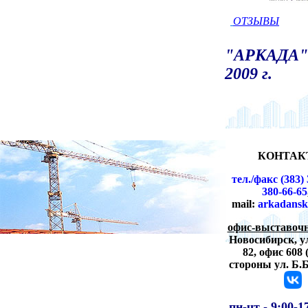
ОТЗЫВЫ
"АРКАДА" 
2009 г.
КОНТАК
тел./факс (383) 
380-66-65
mail:
arkadansk
офис-выставочн
Новосибирск,
у
82, офис 608 
стороны ул. Б.
пн-чт -
9:00-1