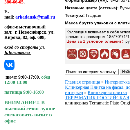
Формат/размер (мм):
NF/240х71
380-66-65
,
Название цвета (оттенка):
Буры
E-
Текстура:
Гладкая
mail:
arkadansk@mail.ru
Масса брутто упаковки с плит
офис-выставочный
Коллекция включает в себя угло
зал:
г. Новосибирск, ул.
элементы размером 185*70*71*1
Кирова, 82, оф. 608
,
Цена за 1 угловой элемент:
ру
вход со стороны ул.
Б.Богаткова
пн-чт 9:00-17:00,
обед
Главная страница
»
Интернет-ка
12:00-13:00
Клинкерная Плитка на фасад, цо
пятница 9:00-16:00
интерьер
»
Клинкерная плитка
ТЕРРАМАТИК РОССИЙСКАЯ
ВНИМАНИЕ!! В
клинкерная Terramatic Plato Origi
высокий сезон лучше
согласовать визит в
офис