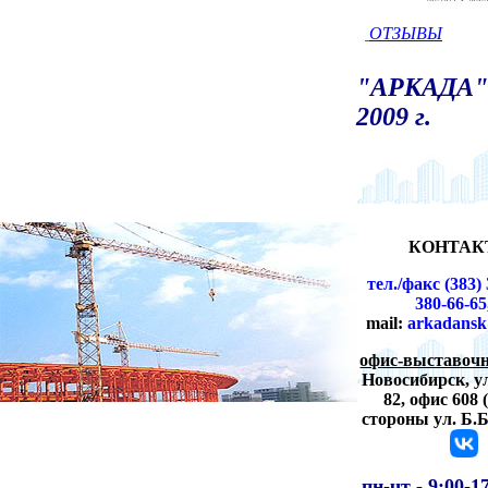
ОТЗЫВЫ
"АРКАДА" 
2009 г.
КОНТАК
тел./факс (383) 
380-66-65
mail:
arkadansk
офис-выставочн
Новосибирск,
у
82, офис 608 
стороны ул. Б.
пн-чт -
9:00-1