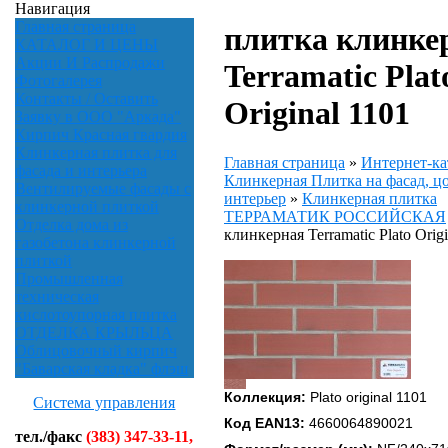
Навигация
Главная страница
плитка клинке
КАТАЛОГ И ЦЕНЫ
Акции И Распродажи
Terramatic Plat
Фотогалерея
Контакты / Оставить
Original 1101
Заявку в ООО "Аркада"
Кирпич Красная гвардия
Клинкерная плитка для
Главная страница
»
Интернет-ка
фасада и интерьера
Клинкерная Плитка на фасад, цо
Вентилируемые фасады с
интерьер
»
Клинкерная плитка
клинкерной плиткой
ТЕРРАМАТИК РОССИЙСКАЯ
Отделка дома из
клинкерная Terramatic Plato Origi
газобетона клинкерной
плиткой
Промышленная
техническая
кислотоупорная плитка
ОТДЕЛКА КРЫЛЬЦА
Облицовочный кирпич
"Баварская кладка" флэш
Коллекция:
Plato original 1101
Система управления
Код EAN13:
4660064890021
тел./факс
(383) 347-33-11,