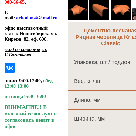
380-66-65
,
E-
mail:
arkadansk@mail.ru
офис-выставочный
Цементно-песчана
зал:
г. Новосибирск, ул.
Рядная черепица Kria
Кирова, 82, оф. 608
,
Classic
вход со стороны ул.
Б.Богаткова
Упаковка, шт / поддон
Вес, кг / шт
пн-чт 9:00-17:00,
обед
12:00-13:00
пятница 9:00-16:00
Длина, мм
ВНИМАНИЕ!! В
высокий сезон лучше
Ширина, мм
согласовать визит в
офис