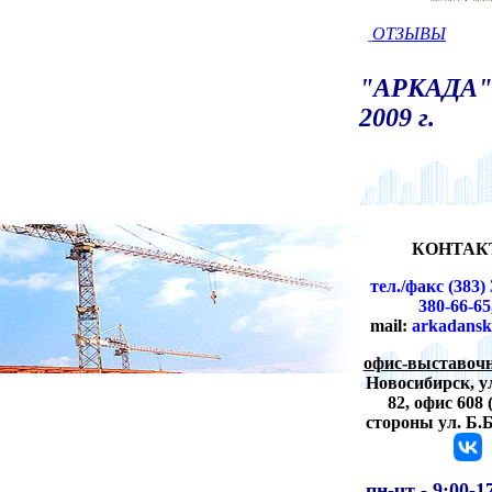
ОТЗЫВЫ
"АРКАДА" 
2009 г.
КОНТАК
тел./факс (383) 
380-66-65
mail:
arkadansk
офис-выставочн
Новосибирск,
у
82, офис 608 
стороны ул. Б.
пн-чт -
9:00-1