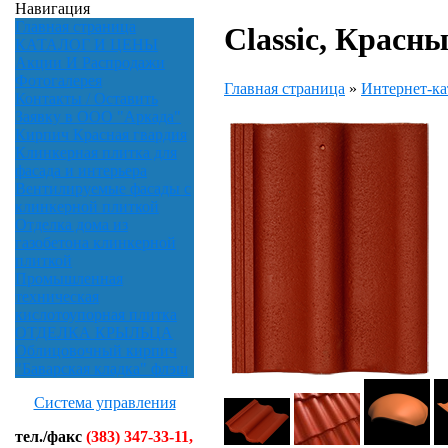
Навигация
Главная страница
Classic, Красны
КАТАЛОГ И ЦЕНЫ
Акции И Распродажи
Фотогалерея
Главная страница
»
Интернет-ка
Контакты / Оставить
Заявку в ООО "Аркада"
Кирпич Красная гвардия
Клинкерная плитка для
фасада и интерьера
Вентилируемые фасады с
клинкерной плиткой
Отделка дома из
газобетона клинкерной
плиткой
Промышленная
техническая
кислотоупорная плитка
ОТДЕЛКА КРЫЛЬЦА
Облицовочный кирпич
"Баварская кладка" флэш
Система управления
тел./факс
(383) 347-33-11,