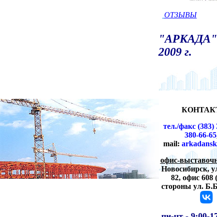
ОТЗЫВЫ
"АРКАДА" 
2009 г.
КОНТАК
тел./факс (383) 
380-66-65
mail:
arkadansk
офис-выставочн
Новосибирск,
у
82, офис 608 
стороны ул. Б.
пн-чт -
9:00-1