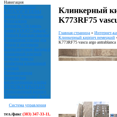
Навигация
Главная страница
Клинкерный ки
КАТАЛОГ И ЦЕНЫ
Акции И Распродажи
K773RF75 vascu
Фотогалерея
Контакты / Оставить
Заявку в ООО "Аркада"
Главная страница
»
Интернет-ка
Кирпич Красная гвардия
Клинкерный кирпич немецкий
Клинкерная плитка для
K773RF75 vascu argo antrablanca
фасада и интерьера
Вентилируемые фасады с
клинкерной плиткой
Отделка дома из
газобетона клинкерной
плиткой
Промышленная
техническая
кислотоупорная плитка
ОТДЕЛКА КРЫЛЬЦА
Облицовочный кирпич
"Баварская кладка" флэш
Система управления
тел./факс
(383) 347-33-11,