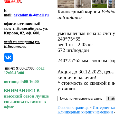
380-66-65
,
E-
Клинкерный кирпич
Feldha
mail:
arkadansk@mail.ru
antrablanca
офис-выставочный
зал:
г. Новосибирск, ул.
уменьшенная цена за счет
Кирова, 82, оф. 608
,
240*75*65
вход со стороны ул.
вес 1 шт=2,05 кг
Б.Богаткова
672 шт/поддон
240*75*65 мм - эконом-фо
пн-чт 9:00-17:00,
обед
Акция до 30.12.2023, цена
12:00-13:00
кирпич в наличии!
пятница 9:00-16:00
* стоимость со скидкой и 
уточнять
ВНИМАНИЕ!! В
высокий сезон лучше
согласовать визит в
офис
Главная страница
»
Интернет-ка
Клинкерный кирпич немецкий