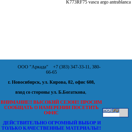
K773RF75 vascu argo antrablanca
ООО "Аркада"
+7 (383) 347-33-11, 380-
66-65
г. Новосибирск, ул. Кирова, 82, офис 608,
вход со стороны ул. Б.Богаткова
,
ВНИМАНИЕ!! ВЫСОКИЙ СЕЗОН!! ПРОСИМ
СООБЩАТЬ О НАМЕРЕНИИ ПОСЕТИТЬ
ОФИС
ДЕЙСТВИТЕЛЬНО ОГРОМНЫЙ ВЫБОР И
ТОЛЬКО КАЧЕСТВЕННЫЕ МАТЕРИАЛЫ!!