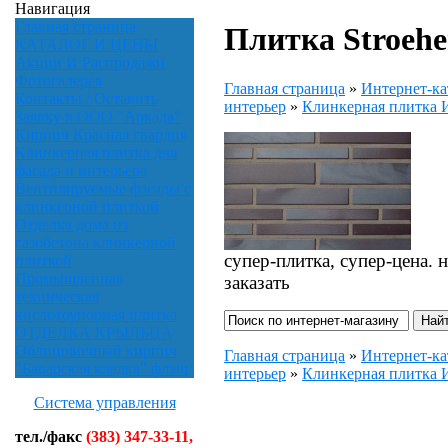
Навигация
Главная страница
Плитка Stroehe
КАТАЛОГ И ЦЕНЫ
Акции И Распродажи
Фотогалерея
Главная страница
»
Интернет-ка
Контакты / Оставить
интерьер
»
Клинкерная плитк
Заявку в ООО "Аркада"
Кирпич Красная гвардия
Клинкерная плитка для
фасада и интерьера
Вентилируемые фасады с
клинкерной плиткой
Отделка дома из
газобетона клинкерной
супер-плитка, супер-цена. н
плиткой
Промышленная
заказать
техническая
кислотоупорная плитка
ОТДЕЛКА КРЫЛЬЦА
Облицовочный кирпич
Главная страница
»
Интернет-ка
"Баварская кладка" флэш
интерьер
»
Клинкерная плитк
Система управления
тел./факс
(383) 347-33-11,