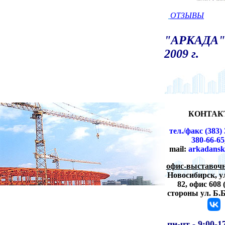
ОТЗЫВЫ
"АРКАДА" 
2009 г.
КОНТАК
тел./факс (383) 
380-66-65
mail:
arkadansk
офис-выставочн
Новосибирск,
у
82, офис 608 
стороны ул. Б.
пн-чт -
9:00-1