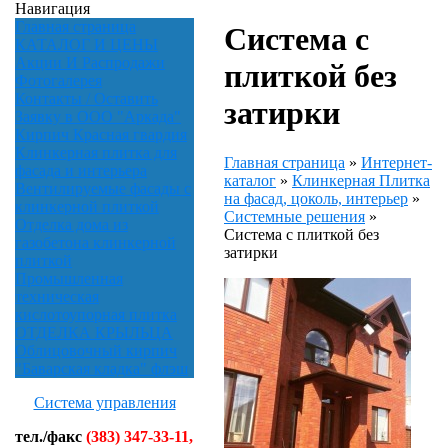
Навигация
Главная страница
Система с
КАТАЛОГ И ЦЕНЫ
Акции И Распродажи
плиткой без
Фотогалерея
Контакты / Оставить
затирки
Заявку в ООО "Аркада"
Кирпич Красная гвардия
Клинкерная плитка для
Главная страница
»
Интернет-
фасада и интерьера
каталог
»
Клинкерная Плитка
Вентилируемые фасады с
на фасад, цоколь, интерьер
»
клинкерной плиткой
Системные решения
»
Отделка дома из
Система с плиткой без
газобетона клинкерной
затирки
плиткой
Промышленная
техническая
кислотоупорная плитка
ОТДЕЛКА КРЫЛЬЦА
Облицовочный кирпич
"Баварская кладка" флэш
Система управления
тел./факс
(383) 347-33-11,