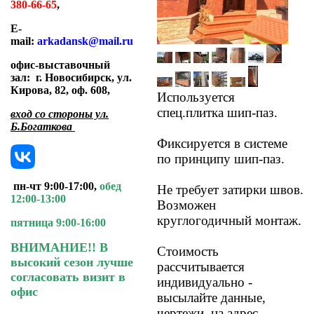
380-66-65
,
E-
mail:
arkadansk@mail.ru
офис-выставочный
зал:
г. Новосибирск, ул.
Кирова, 82, оф. 608
,
Используется
спец.плитка шип-паз.
вход со стороны ул.
Б.Богаткова
Фиксируется в системе
по принципу шип-паз.
пн-чт 9:00-17:00,
обед
Не требует затирки швов.
12:00-13:00
Возможен
круглогодичный монтаж.
пятница 9:00-16:00
ВНИМАНИЕ!! В
Стоимость
высокий сезон лучше
рассчитывается
согласовать визит в
индивидуально -
офис
высылайте данные,
чертежи, на адрес