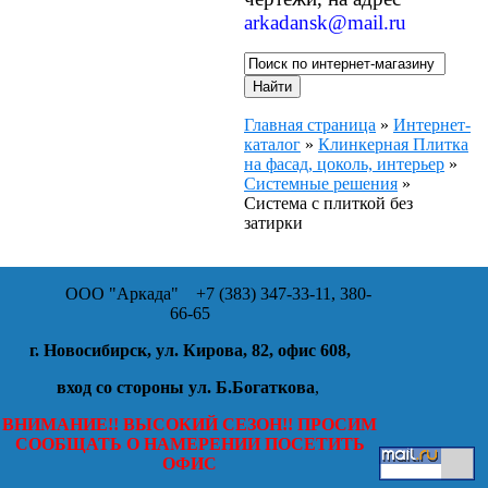
arkadansk@mail.ru
Главная страница
»
Интернет-
каталог
»
Клинкерная Плитка
на фасад, цоколь, интерьер
»
Системные решения
»
Система с плиткой без
затирки
ООО "Аркада"
+7 (383) 347-33-11, 380-
66-65
г. Новосибирск, ул. Кирова, 82, офис 608,
вход со стороны ул. Б.Богаткова
,
ВНИМАНИЕ!! ВЫСОКИЙ СЕЗОН!! ПРОСИМ
СООБЩАТЬ О НАМЕРЕНИИ ПОСЕТИТЬ
ОФИС