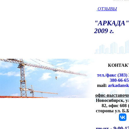
ОТЗЫВЫ
"АРКАДА" 
2009 г.
КОНТАК
тел./факс (383) 
380-66-65
mail:
arkadansk
офис-выставочн
Новосибирск,
у
82, офис 608 
стороны ул. Б.
пн-чт -
9:00-1