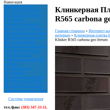
Навигация
Главная страница
Клинкерная Пли
КАТАЛОГ И ЦЕНЫ
Акции И Распродажи
R565 carbona g
Фотогалерея
Контакты / Оставить
Заявку в ООО "Аркада"
Главная страница
»
Интернет-ка
Кирпич Красная гвардия
интерьер
»
Клинкерная плитк
Клинкерная плитка для
Klinker R565 carbona geo ferrum
фасада и интерьера
Вентилируемые фасады с
клинкерной плиткой
Отделка дома из
газобетона клинкерной
плиткой
Промышленная
техническая
кислотоупорная плитка
ОТДЕЛКА КРЫЛЬЦА
Облицовочный кирпич
"Баварская кладка" флэш
Система управления
тел./факс
(383) 347-33-11,