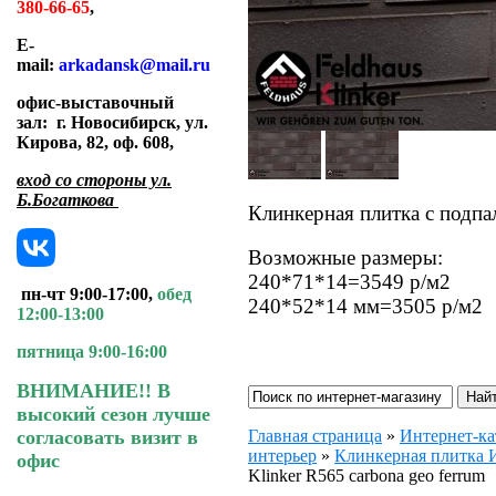
380-66-65
,
E-
mail:
arkadansk@mail.ru
офис-выставочный
зал:
г. Новосибирск, ул.
Кирова, 82, оф. 608
,
вход со стороны ул.
Б.Богаткова
Клинкерная плитка с подпа
Возможные размеры:
240*71*14=3549 р/м2
пн-чт 9:00-17:00,
обед
240*52*14 мм=3505 р/м2
12:00-13:00
пятница 9:00-16:00
ВНИМАНИЕ!! В
высокий сезон лучше
Главная страница
»
Интернет-ка
согласовать визит в
интерьер
»
Клинкерная плитк
офис
Klinker R565 carbona geo ferrum