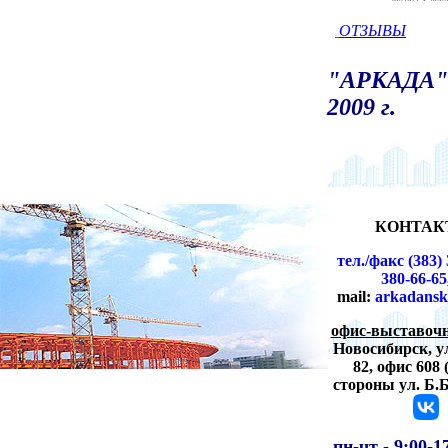
ОТЗЫВЫ
"АРКАДА" 
2009 г.
КОНТАК
тел./факс (383) 
380-66-65
mail:
arkadansk
офис-выставочн
Новосибирск,
у
82, офис 608 
стороны ул. Б.
пн-чт -
9:00-1