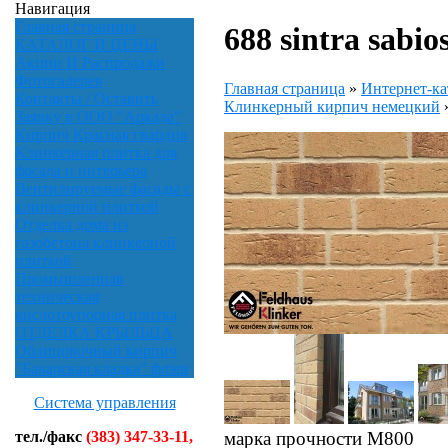
Навигация
Главная страница
688 sintra sabio
КАТАЛОГ И ЦЕНЫ
Акции И Распродажи
Фотогалерея
Главная страница
»
Интернет-ка
Контакты / Оставить
Клинкерный кирпич немецкий
Заявку в ООО "Аркада"
Кирпич Красная гвардия
Клинкерная плитка для
фасада и интерьера
Вентилируемые фасады с
клинкерной плиткой
Отделка дома из
газобетона клинкерной
плиткой
Промышленная
техническая
кислотоупорная плитка
ОТДЕЛКА КРЫЛЬЦА
Облицовочный кирпич
"Баварская кладка" флэш
Система управления
марка прочности М800
тел./факс
(383) 347-33-11,