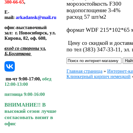
380-66-65
,
морозостойкость F300
водопоглощение 3-4%
E-
расход 57 шт/м2
mail:
arkadansk@mail.ru
офис-выставочный
формат WDF 215*102*65 
зал:
г. Новосибирск, ул.
Кирова, 82, оф. 608
,
Цену со скидкой и доставк
вход со стороны ул.
по тел (383) 347-33-11, эл.
Б.Богаткова
Главная страница
»
Интернет-ка
Клинкерный кирпич немецкий
пн-чт 9:00-17:00,
обед
12:00-13:00
пятница 9:00-16:00
ВНИМАНИЕ!! В
высокий сезон лучше
согласовать визит в
офис