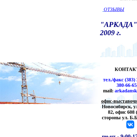
ОТЗЫВЫ
"АРКАДА" 
2009 г.
КОНТАК
тел./факс (383) 
380-66-65
mail:
arkadansk
офис-выставочн
Новосибирск,
у
82, офис 608 
стороны ул. Б.
пн-чт -
9:00-1