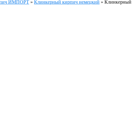
рпич ИМПОРТ
»
Клинкерный кирпич немецкий
»
Клинкерный