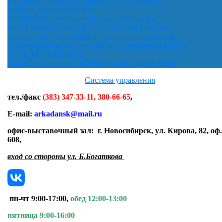
Контакты / Оставить Заявку в ООО "Аркада"
Кирпич Красная гвардия
Клинкерная плитка для фасада и интерьера
Вентилируемые фасады с клинкерной плиткой
Отделка дома из газобетона клинкерной плиткой
Промышленная техническая кислотоупорная плитка
ОТДЕЛКА КРЫЛЬЦА
Облицовочный кирпич "Баварская кладка" флэш
Система управления
тел./факс
(383) 347-33-11, 380-66-65
,
E-mail:
arkadansk@mail.ru
офис-выставочный зал:
г. Новосибирск, ул. Кирова, 82, оф.
608
,
вход со стороны ул. Б.Богаткова
пн-чт 9:00-17:00,
обед 12:00-13:00
пятница 9:00-16:00