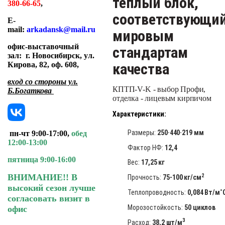
теплый блок,
380-66-65
,
соответствующи
E-
mail:
arkadansk@mail.ru
мировым
офис-выставочный
стандартам
зал:
г. Новосибирск, ул.
качества
Кирова, 82, оф. 608
,
вход со стороны ул.
КПТП-V-K - выбор Профи,
Б.Богаткова
отделка - лицевым кирпичом
Характеристики:
Размеры:
250·440·219 мм
пн-чт 9:00-17:00,
обед
12:00-13:00
Фактор НФ:
12,4
пятница 9:00-16:00
Вес:
17,25 кг
2
ВНИМАНИЕ!! В
Прочность:
75-100 кг/см
высокий сезон лучше
Теплопроводность:
0,084 Вт/м˚
согласовать визит в
Морозостойкость:
50 циклов
офис
3
Расход:
38,2 шт/м