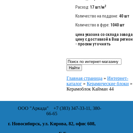
2
Расход:
17 шт/м
Количество на поддоне:
40 шт
Количество в фуре:
1040 шт
цена указана со склада завода
цену с доставкой в Ваш регион
- просим уточнять
Главная страница
»
Интернет-
каталог
»
Керамические блоки
»
Керамоблок Кайман 44
ООО "Аркада"
+7 (383) 347-33-11, 380-
66-65
г. Новосибирск, ул. Кирова, 82, офис 608,