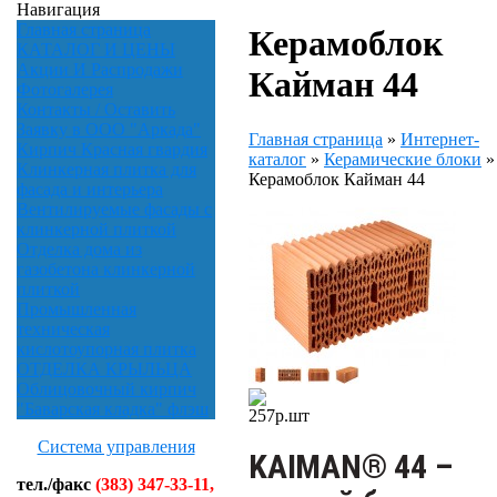
Навигация
Главная страница
Керамоблок
КАТАЛОГ И ЦЕНЫ
Акции И Распродажи
Кайман 44
Фотогалерея
Контакты / Оставить
Заявку в ООО "Аркада"
Главная страница
»
Интернет-
Кирпич Красная гвардия
каталог
»
Керамические блоки
»
Клинкерная плитка для
Керамоблок Кайман 44
фасада и интерьера
Вентилируемые фасады с
клинкерной плиткой
Отделка дома из
газобетона клинкерной
плиткой
Промышленная
техническая
кислотоупорная плитка
ОТДЕЛКА КРЫЛЬЦА
Облицовочный кирпич
"Баварская кладка" флэш
257
р.
шт
Система управления
KAIMAN® 44 –
тел./факс
(383) 347-33-11,