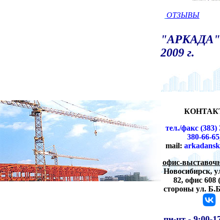
ОТЗЫВЫ
"АРКАДА" 
2009 г.
КОНТАК
тел./факс (383) 
380-66-65
mail:
arkadansk
офис-выставочн
Новосибирск,
у
82, офис 608 
стороны ул. Б.
пн-чт -
9:00-1