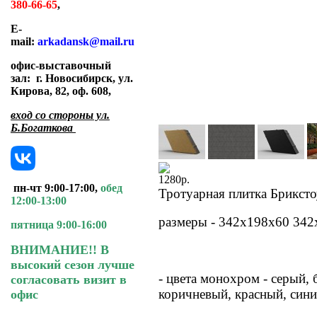
380-66-65
,
E-
mail:
arkadansk@mail.ru
офис-выставочный
зал:
г. Новосибирск, ул.
Кирова, 82, оф. 608
,
вход со стороны ул.
Б.Богаткова
1280
р.
пн-чт 9:00-17:00,
обед
Тротуарная плитка Бриксто
12:00-13:00
размеры - 342х198х60 342
пятница 9:00-16:00
ВНИМАНИЕ!! В
высокий сезон лучше
- цвета монохром - серый, 
согласовать визит в
коричневый, красный, син
офис