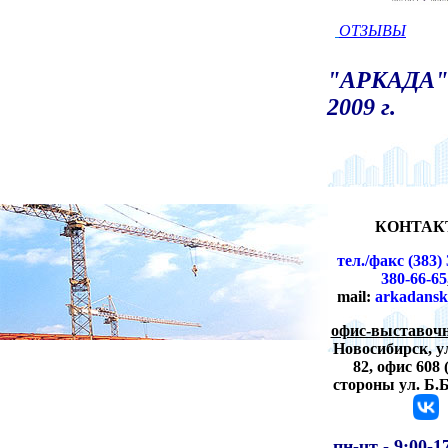
ОТЗЫВЫ
"АРКАДА" 
2009 г.
КОНТАК
тел./факс (383) 
380-66-65
mail:
arkadansk
офис-выставочн
Новосибирск,
у
82, офис 608 
стороны ул. Б.
пн-чт -
9:00-1