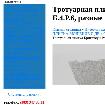
Навигация
Главная страница
Тротуарная пл
КАТАЛОГ И ЦЕНЫ
Акции И Распродажи
Б.4.Р.6, разные
Фотогалерея
Контакты / Оставить
Заявку в ООО "Аркада"
Главная страница
»
Интернет-ка
Кирпич Красная гвардия
ПЛИТКА-МОЩЕНИЕ И ДР.
»
Клинкерная плитка для
Тротуарная плитка Брикстоун Ро
фасада и интерьера
Вентилируемые фасады с
клинкерной плиткой
Отделка дома из
газобетона клинкерной
плиткой
Промышленная
техническая
кислотоупорная плитка
ОТДЕЛКА КРЫЛЬЦА
Облицовочный кирпич
"Баварская кладка" флэш
Система управления
тел./факс
(383) 347-33-11,