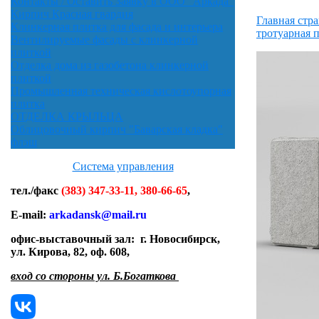
Контакты / Оставить Заявку в ООО "Аркада"
Кирпич Красная гвардия
Главная стр
Клинкерная плитка для фасада и интерьера
тротуарная 
Вентилируемые фасады с клинкерной
плиткой
Отделка дома из газобетона клинкерной
плиткой
Промышленная техническая кислотоупорная
плитка
ОТДЕЛКА КРЫЛЬЦА
Облицовочный кирпич "Баварская кладка"
флэш
Система управления
тел./факс
(383) 347-33-11, 380-66-65
,
E-mail:
arkadansk@mail.ru
офис-выставочный зал:
г. Новосибирск,
ул. Кирова, 82, оф. 608
,
вход со стороны ул. Б.Богаткова