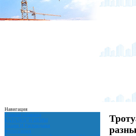
Навигация
Главная страница
Троту
КАТАЛОГ И ЦЕНЫ
Акции И Распродажи
разны
Фотогалерея