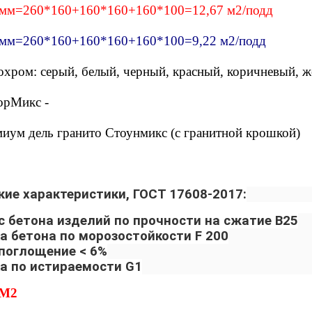
 мм=260*160+160*160+160*100=12,67 м2/подд
 мм=260*160+160*160+160*100=9,22 м2/подд
охром:
серый, белый, черный, красный, коричневый, ж
орМикс -
миум дель гранито Стоунмикс (с гранитной крошкой)
кие характеристики, ГОСТ 17608-2017:
с бетона изделий по прочности на сжатие В25
а бетона по морозостойкости F 200
поглощение < 6%
а по истираемости G1
/М2