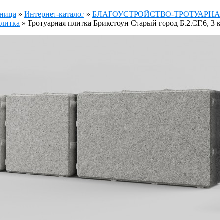
аница
»
Интернет-каталог
»
БЛАГОУСТРОЙСТВО-ТРОТУАРНА
плитка
»
Тротуарная плитка Брикстоун Старый город Б.2.СГ.6, 3 к