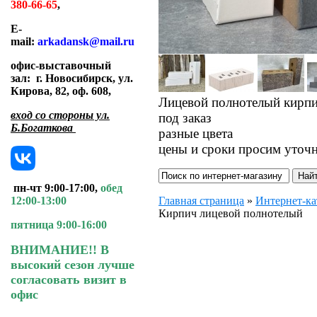
380-66-65
,
E-
mail:
arkadansk@mail.ru
офис-выставочный
зал:
г. Новосибирск, ул.
Кирова, 82, оф. 608
,
Лицевой полнотелый кирп
вход со стороны ул.
под заказ
Б.Богаткова
разные цвета
цены и сроки просим уточ
пн-чт 9:00-17:00,
обед
Главная страница
»
Интернет-ка
12:00-13:00
Кирпич лицевой полнотелый
пятница 9:00-16:00
ВНИМАНИЕ!! В
высокий сезон лучше
согласовать визит в
офис