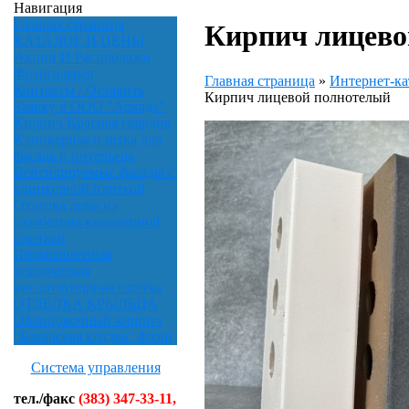
Навигация
Главная страница
Кирпич лицево
КАТАЛОГ И ЦЕНЫ
Акции И Распродажи
Фотогалерея
Главная страница
»
Интернет-ка
Контакты / Оставить
Кирпич лицевой полнотелый
Заявку в ООО "Аркада"
Кирпич Красная гвардия
Клинкерная плитка для
фасада и интерьера
Вентилируемые фасады с
клинкерной плиткой
Отделка дома из
газобетона клинкерной
плиткой
Промышленная
техническая
кислотоупорная плитка
ОТДЕЛКА КРЫЛЬЦА
Облицовочный кирпич
"Баварская кладка" флэш
Система управления
тел./факс
(383) 347-33-11,