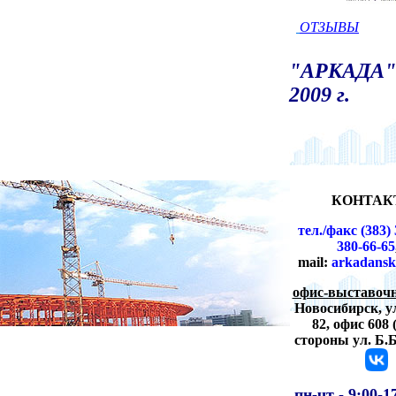
ОТЗЫВЫ
"АРКАДА" 
2009 г.
КОНТАК
тел./факс (383) 
380-66-65
mail:
arkadansk
офис-выставочн
Новосибирск,
у
82, офис 608 
стороны ул. Б.
пн-чт -
9:00-1