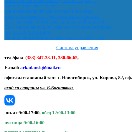
Контакты / Оставить Заявку в ООО "Аркада"
Кирпич Красная гвардия
Клинкерная плитка для фасада и интерьера
Вентилируемые фасады с клинкерной плиткой
Отделка дома из газобетона клинкерной плиткой
Промышленная техническая кислотоупорная плитка
ОТДЕЛКА КРЫЛЬЦА
Облицовочный кирпич "Баварская кладка" флэш
Система управления
тел./факс
(383) 347-33-11, 380-66-65
,
E-mail:
arkadansk@mail.ru
офис-выставочный зал:
г. Новосибирск, ул. Кирова, 82, оф.
вход со стороны ул. Б.Богаткова
пн-чт 9:00-17:00,
обед 12:00-13:00
пятница 9:00-16:00