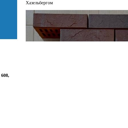
Хазельбергом
 608
,