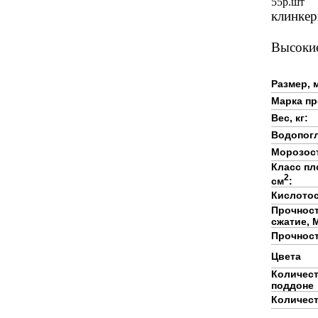
55
р.
шт
клинкер
Высокие
Размер, 
Марка пр
Вес, кг:
Водопогл
Морозос
Класс пло
2
см
:
Кислотос
Прочност
сжатие, 
Прочност
Цвета
Количест
поддоне
Количест