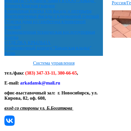
Контакты / Оставить Заявку в ООО "Аркада"
Россия/Г
Кирпич Красная гвардия
Клинкерная плитка для фасада и интерьера
Вентилируемые фасады с клинкерной плиткой
Отделка дома из газобетона клинкерной
плиткой
Промышленная техническая кислотоупорная
плитка
ОТДЕЛКА КРЫЛЬЦА
Облицовочный кирпич "Баварская кладка"
флэш
Система управления
тел./факс
(383) 347-33-11, 380-66-65
,
E-mail:
arkadansk@mail.ru
офис-выставочный зал:
г. Новосибирск, ул.
Кирова, 82, оф. 608
,
вход со стороны ул. Б.Богаткова