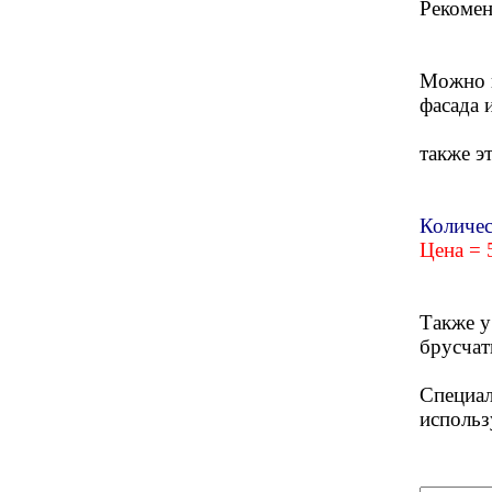
Рекомен
Можно и
фасада и
также э
Количес
Цена = 
Также у
брусчат
Специал
использ