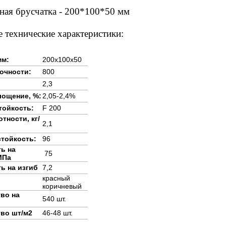
ная брусчатка - 200*100*50 мм
 технические характеристики:
мм:
200х100х50
очности:
800
2,3
ощение, %:
2,05-2,4%
тойкость:
F 200
тности, кг/
2,1
тойкость:
96
ь на
75
МПа
ь на изгиб
7,2
красный
коричневый
во на
540 шт.
во шт/м2
46-48 шт.