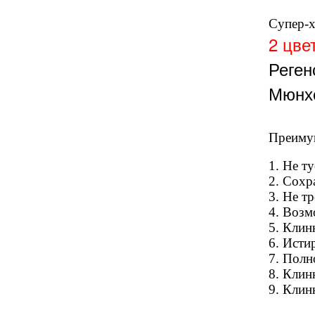
Супер-х
2 цве
Реген
Мюнхе
Преимущ
1. Не т
2. Сохр
3. Не т
4. Возм
5. Клин
6. Исти
7. Полн
8. Клин
9. Клин