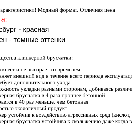
арактеристики! Модный формат. Отличная цена
та:
сбург - красная
н - темные оттенки
ества клинкерной брусчатки:
ускнеет и не выгорает со временем
аняет внешний вид в течение всего периода эксплуатац
ребует дополнительного ухода
ожность укладки разными сторонам, добиваясь различ
керная брусчатка в 4 раза прочнее бетонной
рается в 40 раз меньше, чем бетонная
остью экологичный продукт
кер устойчив к воздействию агрессивных сред (кислот, 
керная брусчатка устойчива к скольжению даже когда 