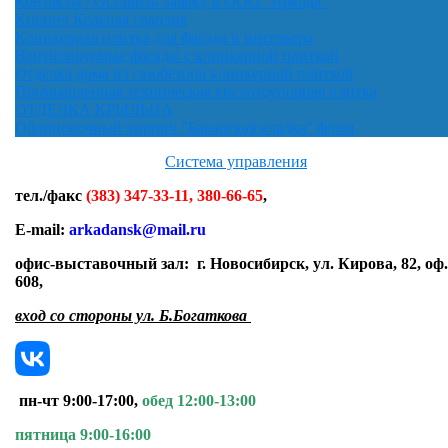
Контакты / Оставить Заявку в ООО "Аркада"
Кирпич Красная гвардия
Клинкерная плитка для фасада и интерьера
Вентилируемые фасады с клинкерной плиткой
Отделка дома из газобетона клинкерной плиткой
Промышленная техническая кислотоупорная плитка
ОТДЕЛКА КРЫЛЬЦА
Облицовочный кирпич "Баварская кладка" флэш
Система управления
тел./факс
(383) 347-33-11, 380-66-65
,
E-mail:
arkadansk@mail.ru
офис-выставочный зал:
г. Новосибирск, ул. Кирова, 82, оф.
608
,
вход со стороны ул. Б.Богаткова
пн-чт 9:00-17:00,
обед 12:00-13:00
пятница 9:00-16:00