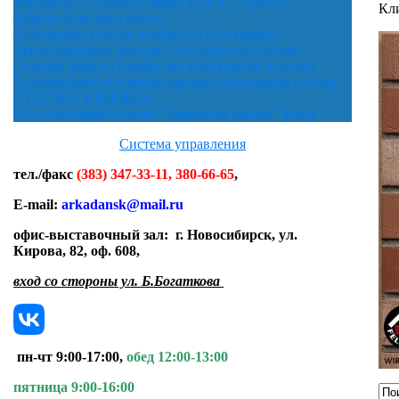
Контакты / Оставить Заявку в ООО "Аркада"
Кли
Кирпич Красная гвардия
Клинкерная плитка для фасада и интерьера
Вентилируемые фасады с клинкерной плиткой
Отделка дома из газобетона клинкерной плиткой
Промышленная техническая кислотоупорная плитка
ОТДЕЛКА КРЫЛЬЦА
Облицовочный кирпич "Баварская кладка" флэш
Система управления
тел./факс
(383) 347-33-11, 380-66-65
,
E-mail:
arkadansk@mail.ru
офис-выставочный зал:
г. Новосибирск, ул.
Кирова, 82, оф. 608
,
вход со стороны ул. Б.Богаткова
пн-чт 9:00-17:00,
обед 12:00-13:00
пятница 9:00-16:00