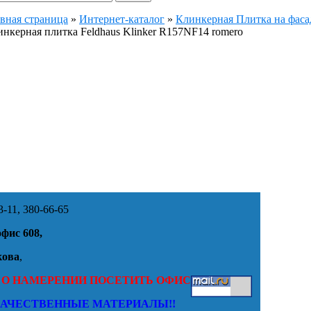
вная страница
»
Интернет-каталог
»
Клинкерная Плитка на фасад
нкерная плитка Feldhaus Klinker R157NF14 romero
-11, 380-66-65
офис 608,
кова
,
 О НАМЕРЕНИИ ПОСЕТИТЬ ОФИС
КАЧЕСТВЕННЫЕ МАТЕРИАЛЫ!!