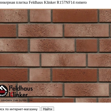
нкерная плитка Feldhaus Klinker R157NF14 romero