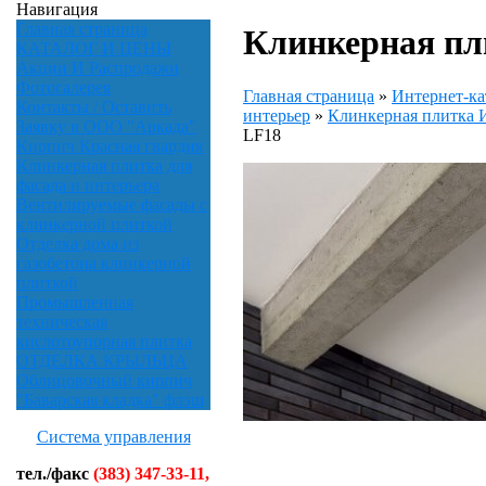
Навигация
Главная страница
Клинкерная пли
КАТАЛОГ И ЦЕНЫ
Акции И Распродажи
Фотогалерея
Главная страница
»
Интернет-ка
Контакты / Оставить
интерьер
»
Клинкерная плитк
Заявку в ООО "Аркада"
LF18
Кирпич Красная гвардия
Клинкерная плитка для
фасада и интерьера
Вентилируемые фасады с
клинкерной плиткой
Отделка дома из
газобетона клинкерной
плиткой
Промышленная
техническая
кислотоупорная плитка
ОТДЕЛКА КРЫЛЬЦА
Облицовочный кирпич
"Баварская кладка" флэш
Система управления
тел./факс
(383) 347-33-11,