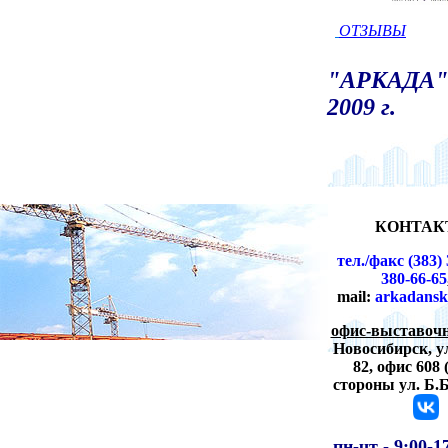
ОТЗЫВЫ
"АРКАДА" 
2009 г.
КОНТАК
тел./факс (383) 
380-66-65
mail:
arkadansk
офис-выставочн
Новосибирск,
у
82, офис 608 
стороны ул. Б.
пн-чт -
9:00-1