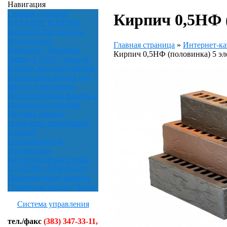
Навигация
Главная страница
Кирпич 0,5НФ (
КАТАЛОГ И ЦЕНЫ
Акции И Распродажи
Фотогалерея
Главная страница
»
Интернет-ка
Контакты / Оставить
Кирпич 0,5НФ (половинка) 5 эл
Заявку в ООО "Аркада"
Кирпич Красная гвардия
Клинкерная плитка для
фасада и интерьера
Вентилируемые фасады с
клинкерной плиткой
Отделка дома из
газобетона клинкерной
плиткой
Промышленная
техническая
кислотоупорная плитка
ОТДЕЛКА КРЫЛЬЦА
Облицовочный кирпич
"Баварская кладка" флэш
Система управления
тел./факс
(383) 347-33-11,