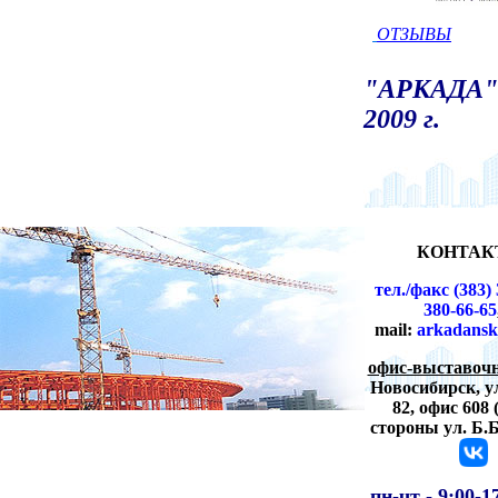
ОТЗЫВЫ
"АРКАДА" 
2009 г.
КОНТАК
тел./факс (383) 
380-66-65
mail:
arkadansk
офис-выставочн
Новосибирск,
у
82, офис 608 
стороны ул. Б.
пн-чт -
9:00-1