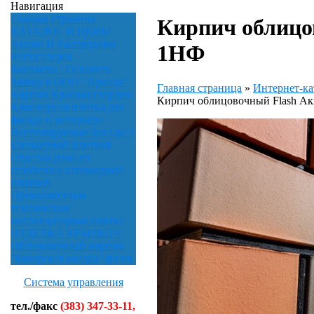
Навигация
Главная страница
Кирпич облицо
КАТАЛОГ И ЦЕНЫ
Акции И Распродажи
1НФ
Фотогалерея
Контакты / Оставить
Заявку в ООО "Аркада"
Главная страница
»
Интернет-ка
Кирпич Красная гвардия
Кирпич облицовочный Flash А
Клинкерная плитка для
фасада и интерьера
Вентилируемые фасады с
клинкерной плиткой
Отделка дома из
газобетона клинкерной
плиткой
Промышленная
техническая
кислотоупорная плитка
ОТДЕЛКА КРЫЛЬЦА
Облицовочный кирпич
"Баварская кладка" флэш
Система управления
тел./факс
(383) 347-33-11,