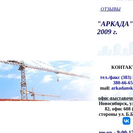
ОТЗЫВЫ
"АРКАДА" 
2009 г.
КОНТАК
тел./факс (383) 
380-66-65
mail:
arkadansk
офис-выставочн
Новосибирск,
у
82, офис 608 
стороны ул. Б.
пн-чт -
9:00-1