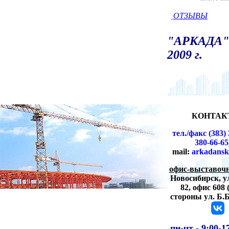
ОТЗЫВЫ
"АРКАДА" 
2009 г.
КОНТАК
тел./факс (383) 
380-66-65
mail:
arkadansk
офис-выставочн
Новосибирск,
у
82, офис 608 
стороны ул. Б.
пн-чт -
9:00-1