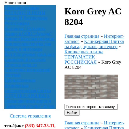
Навигация
Главная страница
Koro Grey AC
КАТАЛОГ И ЦЕНЫ
Акции И Распродажи
8204
Фотогалерея
Контакты / Оставить
Заявку в ООО "Аркада"
Главная страница
»
Интернет-
Кирпич Красная гвардия
каталог
»
Клинкерная Плитка
Клинкерная плитка для
на фасад, цоколь, интерьер
»
фасада и интерьера
Клинкерная плитка
Вентилируемые фасады с
ТЕРРАМАТИК
клинкерной плиткой
РОССИЙСКАЯ
»
Koro Grey
Отделка дома из
AC 8204
газобетона клинкерной
плиткой
Промышленная
техническая
кислотоупорная плитка
ОТДЕЛКА КРЫЛЬЦА
Облицовочный кирпич
"Баварская кладка" флэш
Система управления
Главная страница
»
Интернет-
тел./факс
(383) 347-33-11,
каталог
»
Клинкерная Плитка