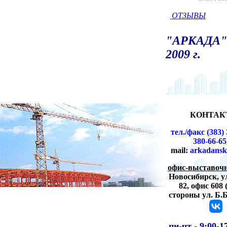
ОТЗЫВЫ
"АРКАДА" 
2009 г.
КОНТАК
тел./факс (383) 
380-66-65
mail:
arkadansk
офис-выставочн
Новосибирск,
у
82, офис 608 
стороны ул. Б.
пн-чт -
9:00-1