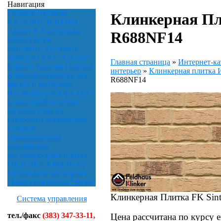
Навигация
Главная страница
Клинкерная Пл
КАТАЛОГ И ЦЕНЫ
Акции И Распродажи
R688NF14
Фотогалерея
Контакты / Оставить
Заявку в ООО "Аркада"
Главная страница
»
Интернет-ка
Кирпич Красная гвардия
интерьер
»
Клинкерная плитк
Клинкерная плитка для
R688NF14
фасада и интерьера
Вентилируемые фасады с
клинкерной плиткой
Отделка дома из
газобетона клинкерной
плиткой
Промышленная
техническая
кислотоупорная плитка
ОТДЕЛКА КРЫЛЬЦА
Облицовочный кирпич
"Баварская кладка" флэш
Клинкерная Плитка FK Sint
Система управления
тел./факс
(383) 347-33-11,
Цена рассчитана по курсу 