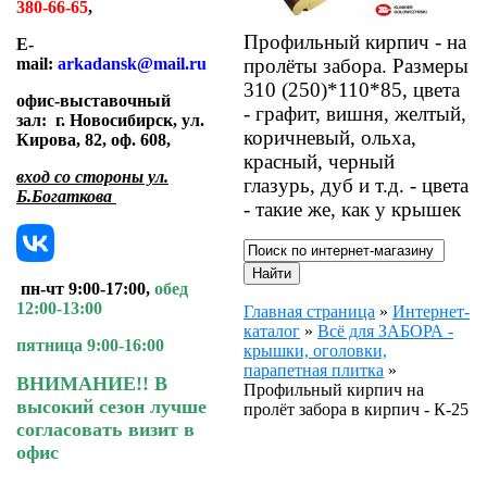
380-66-65
,
Профильный кирпич - на
E-
пролёты забора. Размеры
mail:
arkadansk@mail.ru
310 (250)*110*85, цвета
офис-выставочный
- графит, вишня, желтый,
зал:
г. Новосибирск, ул.
коричневый, ольха,
Кирова, 82, оф. 608
,
красный, черный
вход со стороны ул.
глазурь, дуб и т.д. - цвета
Б.Богаткова
- такие же, как у крышек
пн-чт 9:00-17:00,
обед
12:00-13:00
Главная страница
»
Интернет-
каталог
»
Всё для ЗАБОРА -
пятница 9:00-16:00
крышки, оголовки,
парапетная плитка
»
ВНИМАНИЕ!! В
Профильный кирпич на
высокий сезон лучше
пролёт забора в кирпич - К-25
согласовать визит в
офис