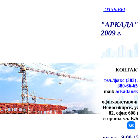
ОТЗЫВЫ
"АРКАДА" 
2009 г.
КОНТАК
тел./факс (383) 
380-66-65
mail:
arkadansk
офис-выставочн
Новосибирск,
у
82, офис 608 
стороны ул. Б.
пн-чт -
9:00-1