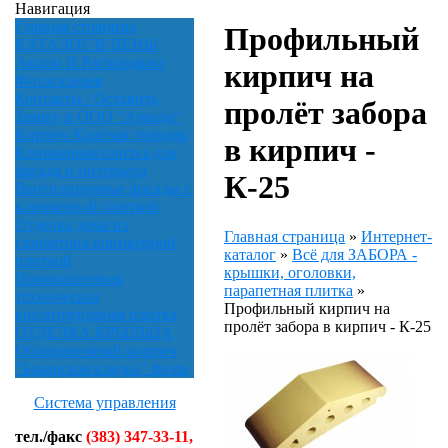
Навигация
Главная страница
Профильный
КАТАЛОГ И ЦЕНЫ
Акции И Распродажи
кирпич на
Фотогалерея
Контакты / Оставить
пролёт забора
Заявку в ООО "Аркада"
Кирпич Красная гвардия
в кирпич -
Клинкерная плитка для
фасада и интерьера
К-25
Вентилируемые фасады с
клинкерной плиткой
Отделка дома из
Главная страница
»
Интернет-
газобетона клинкерной
каталог
»
Всё для ЗАБОРА -
плиткой
крышки, оголовки,
Промышленная
парапетная плитка
»
техническая
Профильный кирпич на
кислотоупорная плитка
пролёт забора в кирпич - К-25
ОТДЕЛКА КРЫЛЬЦА
Облицовочный кирпич
"Баварская кладка" флэш
Система управления
тел./факс
(383) 347-33-11,