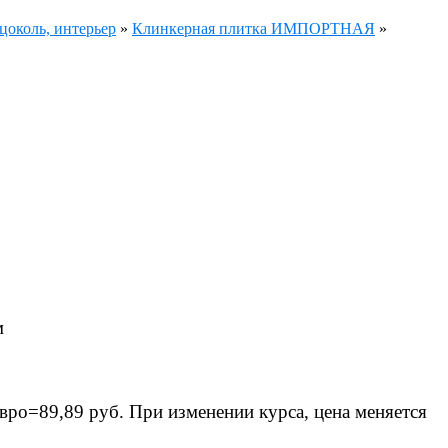
цоколь, интерьер
»
Клинкерная плитка ИМПОРТНАЯ
»
м
вро=89,89 руб. При изменении курса, цена меняется