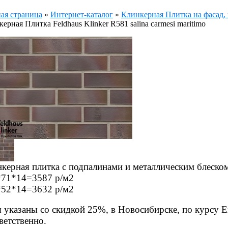
ая страница
»
Интернет-каталог
»
Клинкерная Плитка на фасад, 
ерная Плитка Feldhaus Klinker R581 salina carmesi maritimo
керная плитка с подпалинами и металлическим блеско
*71*14=3587 р/м2
*52*14=3632 р/м2
 указаны со скидкой 25%, в Новосибирске, по курсу Е
ветственно.