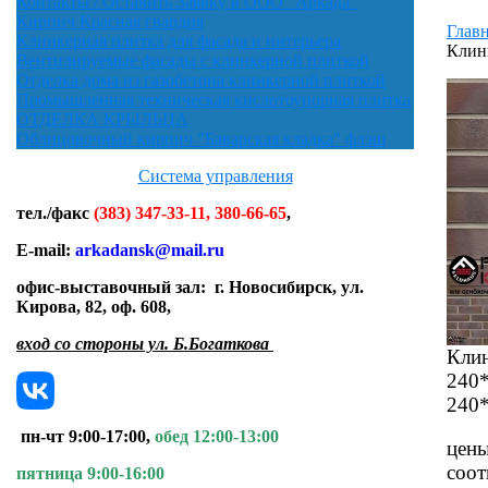
Контакты / Оставить Заявку в ООО "Аркада"
Кирпич Красная гвардия
Главн
Клинкерная плитка для фасада и интерьера
Клинк
Вентилируемые фасады с клинкерной плиткой
Отделка дома из газобетона клинкерной плиткой
Промышленная техническая кислотоупорная плитка
ОТДЕЛКА КРЫЛЬЦА
Облицовочный кирпич "Баварская кладка" флэш
Система управления
тел./факс
(383) 347-33-11, 380-66-65
,
E-mail:
arkadansk@mail.ru
офис-выставочный зал:
г. Новосибирск, ул.
Кирова, 82, оф. 608
,
вход со стороны ул. Б.Богаткова
Клин
240
240
пн-чт 9:00-17:00,
обед 12:00-13:00
цены
соот
пятница 9:00-16:00