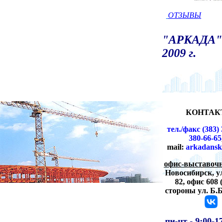
ОТЗЫВЫ
"АРКАДА" 
2009 г.
КОНТАК
тел./факс (383) 
380-66-65
mail:
arkadansk
офис-выставочн
Новосибирск,
у
82, офис 608 
стороны ул. Б.
пн-чт -
9:00-1