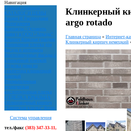
Навигация
Главная страница
Клинкерный ки
КАТАЛОГ И ЦЕНЫ
Акции И Распродажи
argo rotado
Фотогалерея
Контакты / Оставить
Заявку в ООО "Аркада"
Главная страница
»
Интернет-ка
Кирпич Красная гвардия
Клинкерный кирпич немецкий
Клинкерная плитка для
фасада и интерьера
Вентилируемые фасады с
клинкерной плиткой
Отделка дома из
газобетона клинкерной
плиткой
Промышленная
техническая
кислотоупорная плитка
ОТДЕЛКА КРЫЛЬЦА
Облицовочный кирпич
"Баварская кладка" флэш
Система управления
тел./факс
(383) 347-33-11,