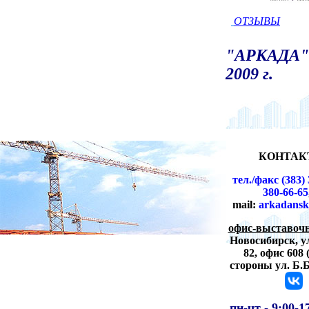
ОТЗЫВЫ
"АРКАДА" 
2009 г.
КОНТАК
тел./факс (383) 
380-66-65
mail:
arkadansk
офис-выставочн
Новосибирск,
у
82, офис 608 
стороны ул. Б.
пн-чт -
9:00-1