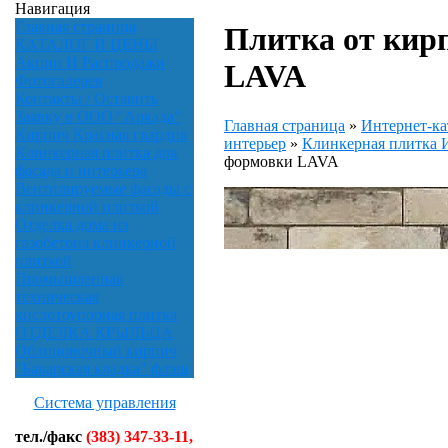
Навигация
Главная страница
Плитка от кир
КАТАЛОГ И ЦЕНЫ
Акции И Распродажи
LAVA
Фотогалерея
Контакты / Оставить
Заявку в ООО "Аркада"
Главная страница
»
Интернет-ка
Кирпич Красная гвардия
интерьер
»
Клинкерная плитк
Клинкерная плитка для
формовки LAVA
фасада и интерьера
Вентилируемые фасады с
клинкерной плиткой
Отделка дома из
газобетона клинкерной
плиткой
Промышленная
техническая
кислотоупорная плитка
ОТДЕЛКА КРЫЛЬЦА
Облицовочный кирпич
"Баварская кладка" флэш
Система управления
тел./факс
(383) 347-33-11,