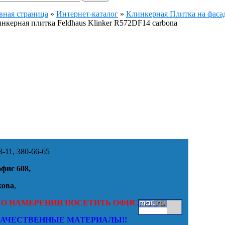
вная страница
»
Интернет-каталог
»
Клинкерная Плитка на фасад
нкерная плитка Feldhaus Klinker R572DF14 carbona
-11, 380-66-65
офис 608,
кова
,
 О НАМЕРЕНИИ ПОСЕТИТЬ ОФИС
КАЧЕСТВЕННЫЕ МАТЕРИАЛЫ!!