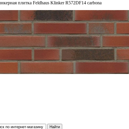
нкерная плитка Feldhaus Klinker R572DF14 carbona