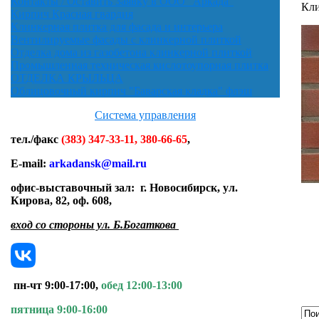
Контакты / Оставить Заявку в ООО "Аркада"
Кли
Кирпич Красная гвардия
Клинкерная плитка для фасада и интерьера
Вентилируемые фасады с клинкерной плиткой
Отделка дома из газобетона клинкерной плиткой
Промышленная техническая кислотоупорная плитка
ОТДЕЛКА КРЫЛЬЦА
Облицовочный кирпич "Баварская кладка" флэш
Система управления
тел./факс
(383) 347-33-11, 380-66-65
,
E-mail:
arkadansk@mail.ru
офис-выставочный зал:
г. Новосибирск, ул.
Кирова, 82, оф. 608
,
вход со стороны ул. Б.Богаткова
пн-чт 9:00-17:00,
обед 12:00-13:00
пятница 9:00-16:00