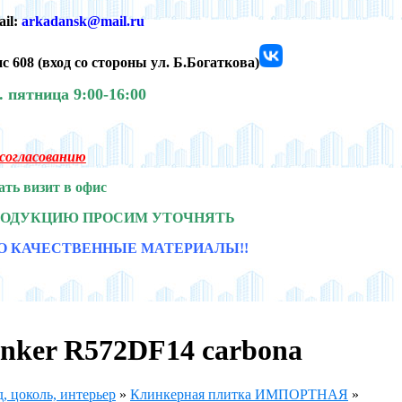
ail:
arkadansk@mail.ru
с 608 (
вход со стороны ул. Б.Богаткова)
0.
пятница 9:00-16:00
о согласованию
ать визит в офис
РОДУКЦИЮ ПРОСИМ УТОЧНЯТЬ
О КАЧЕСТВЕННЫЕ МАТЕРИАЛЫ!!
inker R572DF14 carbona
, цоколь, интерьер
»
Клинкерная плитка ИМПОРТНАЯ
»