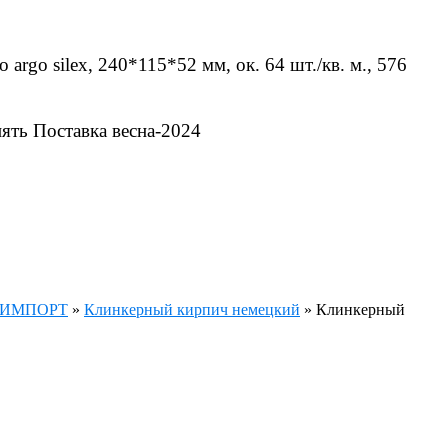
rgo silex, 240*115*52 мм, ок. 64 шт./кв. м., 576
нять Поставка весна-2024
ч ИМПОРТ
»
Клинкерный кирпич немецкий
»
Клинкерный