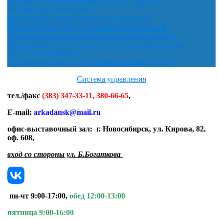
Контакты / Оставить Заявку в ООО "Аркада"
Кирпич Красная гвардия
Клинкерная плитка для фасада и интерьера
Вентилируемые фасады с клинкерной плиткой
Отделка дома из газобетона клинкерной плиткой
Промышленная техническая кислотоупорная плитка
ОТДЕЛКА КРЫЛЬЦА
Облицовочный кирпич "Баварская кладка" флэш
Система управления
тел./факс
(383) 347-33-11, 380-66-65
,
E-mail:
arkadansk@mail.ru
офис-выставочный зал:
г. Новосибирск, ул. Кирова, 82,
оф. 608
,
вход со стороны ул. Б.Богаткова
пн-чт 9:00-17:00,
обед 12:00-13:00
пятница 9:00-16:00