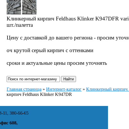
Клинкерный кирпич Feldhaus Klinker K947DFR vario a
шт./палетта
Цену с доставкой до вашего региона - просим уточ
оч крутой серый кирпич с оттенками
сроки и актуальные цены просим уточнять
Главная страница
»
Интернет-каталог
»
Клинкерный кирпи
кирпич Feldhaus Klinker K947DR
-11, 380-66-65
офис 608,